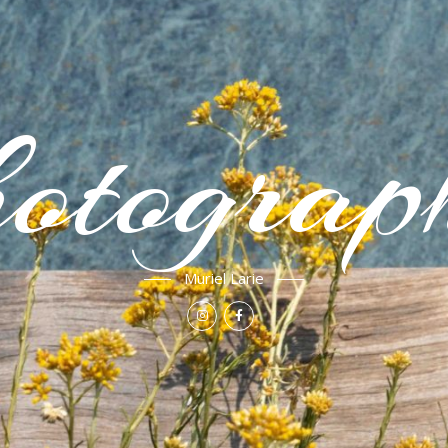
otograp
Muriel Larie