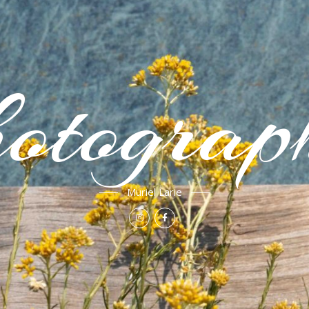
otograp
Muriel Larie