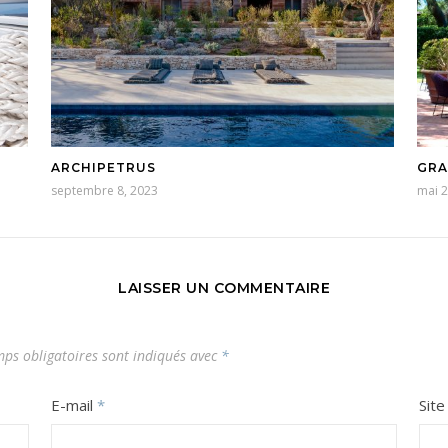
ARCHIPETRUS
GRA
septembre 8, 2023
mai 2
LAISSER UN COMMENTAIRE
ps obligatoires sont indiqués avec
*
E-mail
*
Sit